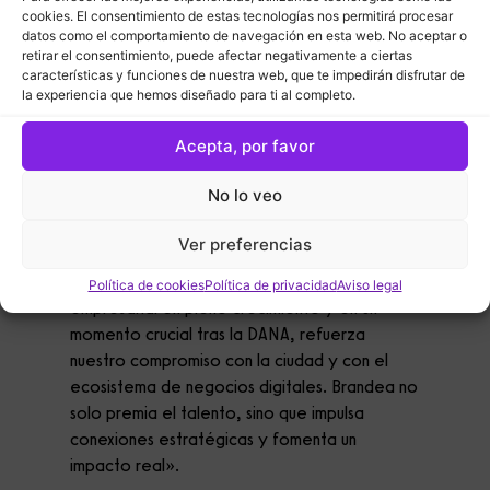
ponen en valor la importancia de la
cookies. El consentimiento de estas tecnologías nos permitirá procesar
diferenciación de marca como activo principal
datos como el comportamiento de navegación en esta web. No aceptar o
en los negocios digitales. Este año, el claim
retirar el consentimiento, puede afectar negativamente a ciertas
características y funciones de nuestra web, que te impedirán disfrutar de
elegido para celebrar los premios es «Ocupa
la experiencia que hemos diseñado para ti al completo.
tu lugar».
Acepta, por favor
En palabras de Irene Milián: «Esta tercera
edición representa un paso firme en la
No lo veo
consolidación de los Premios Brandea como el
evento de referencia del emprendimiento
Ver preferencias
digital en España y Latinoamérica. Celebrarlo
en nuestra tierra, Valencia, epicentro
Política de cookies
Política de privacidad
Aviso legal
empresarial en pleno crecimiento y en un
momento crucial tras la DANA, refuerza
nuestro compromiso con la ciudad y con el
ecosistema de negocios digitales. Brandea no
solo premia el talento, sino que impulsa
conexiones estratégicas y fomenta un
impacto real».