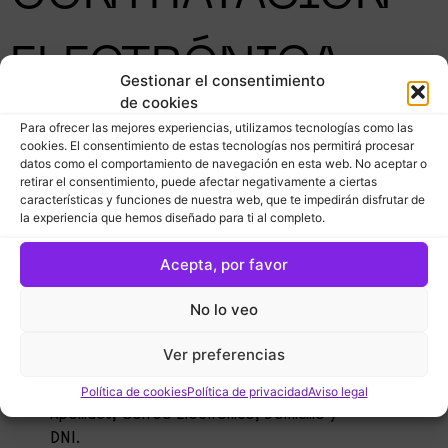
ELECTRÓNICA
Gestionar el consentimiento
de cookies
Para ofrecer las mejores experiencias, utilizamos tecnologías como las
El proceso de contratación se realizará en el
cookies. El consentimiento de estas tecnologías nos permitirá procesar
momento en el que los plazos de inscripciones a
datos como el comportamiento de navegación en esta web. No aceptar o
los premios Brandea se encuentren abiertos,
retirar el consentimiento, puede afectar negativamente a ciertas
características y funciones de nuestra web, que te impedirán disfrutar de
dividiéndose el proceso en 3 fases:
la experiencia que hemos diseñado para ti al completo.
Primera Fase. El usuario podrá acceder a la
Acepta, por favor
página de ventas desde diversos lugares
dependiendo del lanzamiento, haciendo
No lo veo
clic en un botón.
Segunda Fase. Aparecerá en un carrito
Ver preferencias
donde el usuario procederá a rellenar los
datos solicitados, Empresa, Nombre,
Política de cookies
Política de privacidad
Aviso legal
Apellidos, Correo Electrónico, Domicilio y
DNI.